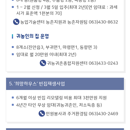
8개 동(원룸형 4동, 투룸형 2동, 복층형 2동)
1 ~ 2월 신청 / 3월 5일 입주(최대 2년)[연 임대료 : 과세
시가 표준액 1천분의 70]
농업기술센터 농촌지원과 농촌자원팀 063)430-8632
귀농인의 집 운영
8개소(진안읍3, 부귀면1, 마령면1, 동향면 3)
임대료 월 20만원 이내(최대 2년)
귀농귀촌종합지원센터 063)433-0243
5. ‘희망하우스’ 빈집재생사업
6개월 이상 빈집 리모델링 비용 최대 3천만원 지원
4년간 타인 무상 임대(귀농귀촌인, 저소득층 등)
민원봉사과 주거환경팀 063)430-2469