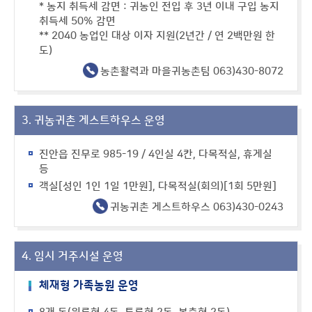
* 농지 취득세 감면 : 귀농인 전입 후 3년 이내 구입 농지
취득세 50% 감면
** 2040 농업인 대상 이자 지원(2년간 / 연 2백만원 한
도)
농촌활력과 마을귀농촌팀 063)430-8072
3. 귀농귀촌 게스트하우스 운영
진안읍 진무로 985-19 / 4인실 4칸, 다목적실, 휴게실
등
객실[성인 1인 1일 1만원], 다목적실(회의)[1회 5만원]
귀농귀촌 게스트하우스 063)430-0243
4. 임시 거주시설 운영
체재형 가족농원 운영